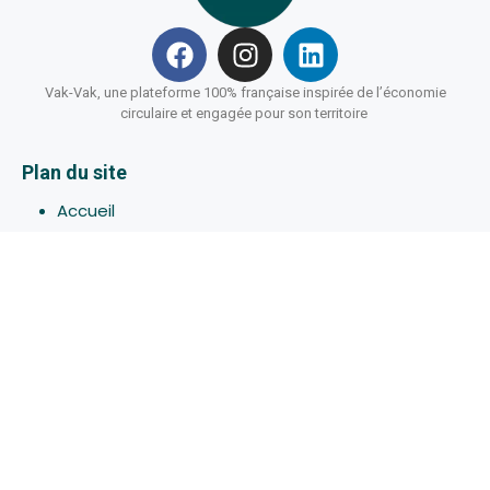
Vak-Vak, une plateforme 100% française inspirée de l’économie
circulaire et engagée pour son territoire
Plan du site
Accueil
Hébergements
Bons-plans
Activites
Devenir Hôte
À propos de Vak-Vak
Connexion
Inscription
Assistance