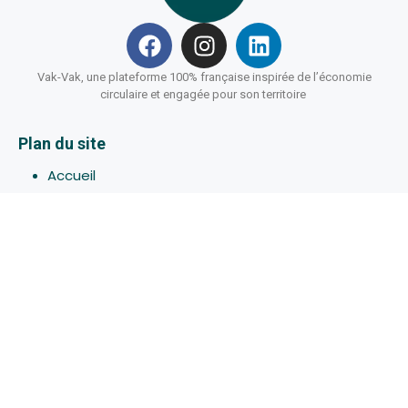
Vak-Vak, une plateforme 100% française inspirée de l’économie
circulaire et engagée pour son territoire
Plan du site
Accueil
Hébergements
Bons-plans
Activites
Devenir Hôte
À propos de Vak-Vak
Connexion
Inscription
Assistance