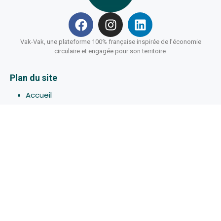
Vak-Vak, une plateforme 100% française inspirée de l’économie
circulaire et engagée pour son territoire
Plan du site
Accueil
Hébergements
Bons-plans
Activites
Devenir Hôte
À propos de Vak-Vak
Connexion
Inscription
Assistance