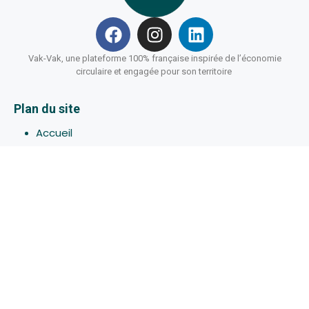
Vak-Vak, une plateforme 100% française inspirée de l’économie
circulaire et engagée pour son territoire
Plan du site
Accueil
Hébergements
Bons-plans
Activites
Devenir Hôte
À propos de Vak-Vak
Connexion
Inscription
Assistance