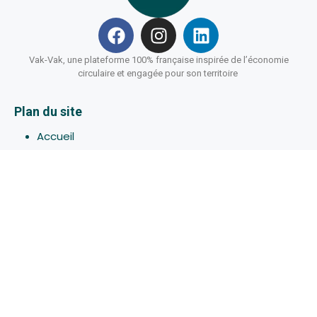
Vak-Vak, une plateforme 100% française inspirée de l’économie
circulaire et engagée pour son territoire
Plan du site
Accueil
Hébergements
Bons-plans
Activites
Devenir Hôte
À propos de Vak-Vak
Connexion
Inscription
Assistance