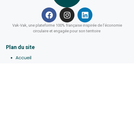
Vak-Vak, une plateforme 100% française inspirée de l’économie
circulaire et engagée pour son territoire
Plan du site
Accueil
Hébergements
Bons-plans
Activites
Devenir Hôte
À propos de Vak-Vak
Connexion
Inscription
Assistance