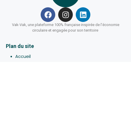
Vak-Vak, une plateforme 100% française inspirée de l’économie
circulaire et engagée pour son territoire
Plan du site
Accueil
Hébergements
Bons-plans
Activites
Devenir Hôte
À propos de Vak-Vak
Connexion
Inscription
Assistance