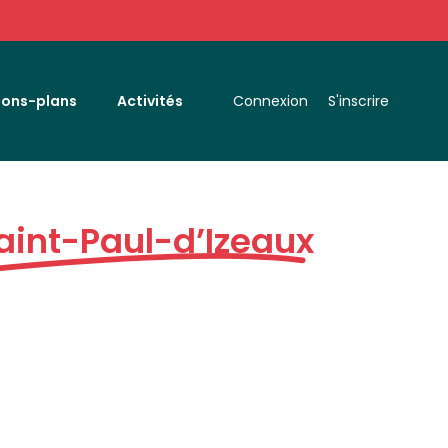
Bons-plans
Activités
Connexion
S'inscrire
aint-Paul-d’Izeaux