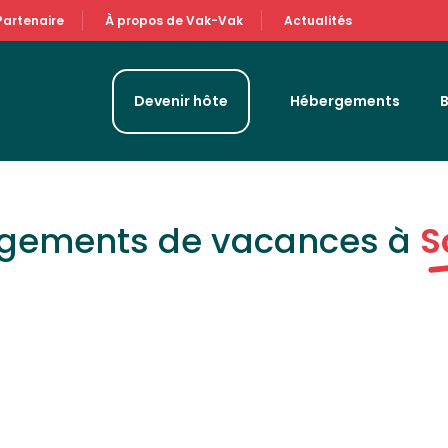
Partenaire
À propos de Vak-Vak
Actualités
Devenir hôte
Hébergements
rgements de vacances à
S