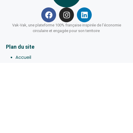
Vak-Vak, une plateforme 100% française inspirée de l’économie
circulaire et engagée pour son territoire
Plan du site
Accueil
Hébergements
Bons-plans
Activites
Devenir Hôte
À propos de Vak-Vak
Connexion
Inscription
Assistance