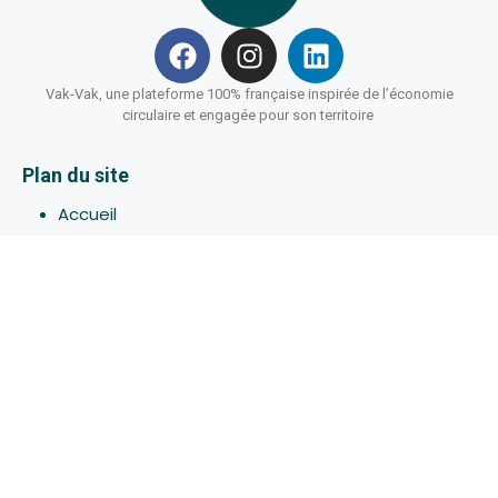
Vak-Vak, une plateforme 100% française inspirée de l’économie
circulaire et engagée pour son territoire
Plan du site
Accueil
Hébergements
Bons-plans
Activites
Devenir Hôte
À propos de Vak-Vak
Connexion
Inscription
Assistance