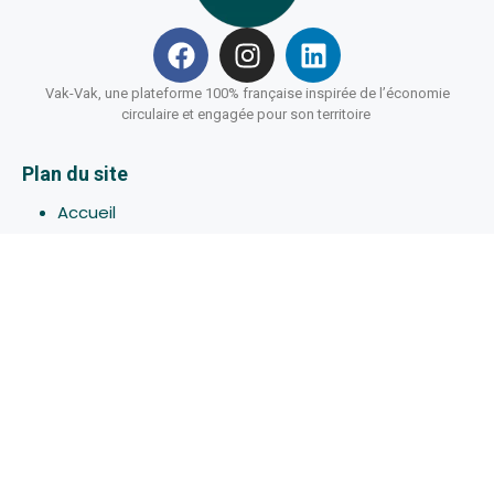
Vak-Vak, une plateforme 100% française inspirée de l’économie
circulaire et engagée pour son territoire
Plan du site
Accueil
Hébergements
Bons-plans
Activites
Devenir Hôte
À propos de Vak-Vak
Connexion
Inscription
Assistance