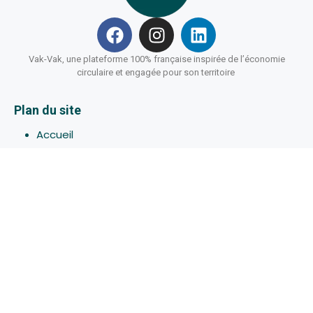
Vak-Vak, une plateforme 100% française inspirée de l’économie
circulaire et engagée pour son territoire
Plan du site
Accueil
Hébergements
Bons-plans
Activites
Devenir Hôte
À propos de Vak-Vak
Connexion
Inscription
Assistance