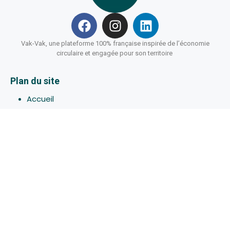
Vak-Vak, une plateforme 100% française inspirée de l’économie
circulaire et engagée pour son territoire
Plan du site
Accueil
Hébergements
Bons-plans
Activites
Devenir Hôte
À propos de Vak-Vak
Connexion
Inscription
Assistance