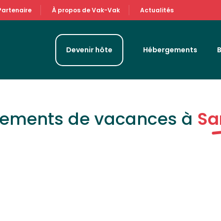
Partenaire
À propos de Vak-Vak
Actualités
Devenir hôte
Hébergements
gements de vacances à
Sa