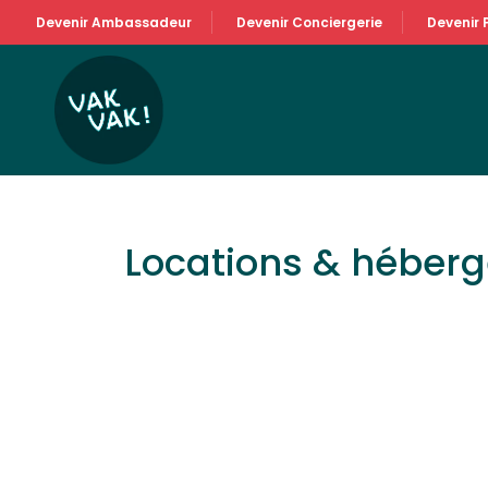
Devenir Ambassadeur
Devenir Conciergerie
Devenir 
Locations & héber