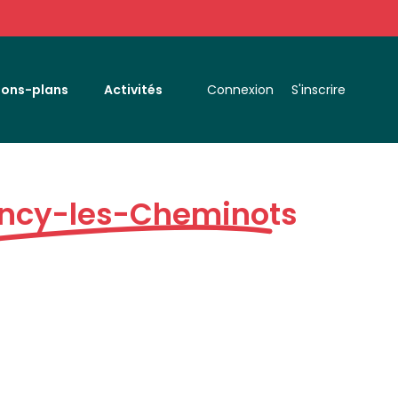
Bons-plans
Activités
Connexion
S'inscrire
ncy-les-Cheminots