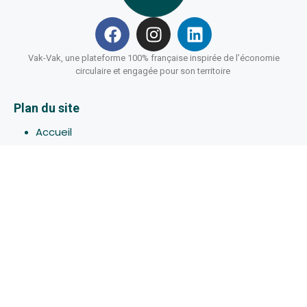
Vak-Vak, une plateforme 100% française inspirée de l’économie
circulaire et engagée pour son territoire
Plan du site
Accueil
Hébergements
Bons-plans
Activites
Devenir Hôte
À propos de Vak-Vak
Connexion
Inscription
Assistance