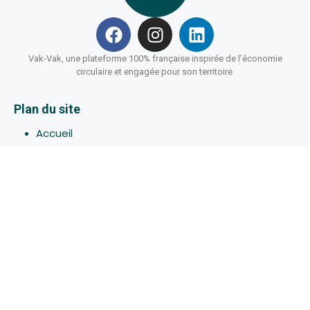
Vak-Vak, une plateforme 100% française inspirée de l’économie
circulaire et engagée pour son territoire
Plan du site
Accueil
Hébergements
Bons-plans
Activites
Devenir Hôte
À propos de Vak-Vak
Connexion
Inscription
Assistance