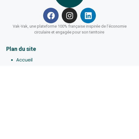
Vak-Vak, une plateforme 100% française inspirée de l’économie
circulaire et engagée pour son territoire
Plan du site
Accueil
Hébergements
Bons-plans
Activites
Devenir Hôte
À propos de Vak-Vak
Connexion
Inscription
Assistance