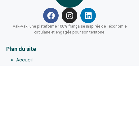
Vak-Vak, une plateforme 100% française inspirée de l’économie
circulaire et engagée pour son territoire
Plan du site
Accueil
Hébergements
Bons-plans
Activites
Devenir Hôte
À propos de Vak-Vak
Connexion
Inscription
Assistance