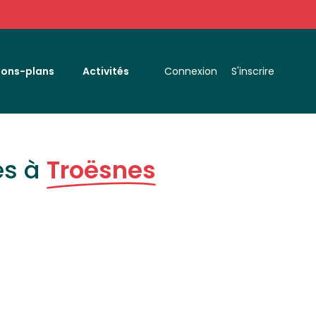
Bons-plans
Activités
Connexion
S'inscrire
es à
Troësnes