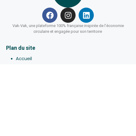
Vak-Vak, une plateforme 100% française inspirée de l’économie
circulaire et engagée pour son territoire
Plan du site
Accueil
Hébergements
Bons-plans
Activites
Devenir Hôte
À propos de Vak-Vak
Connexion
Inscription
Assistance