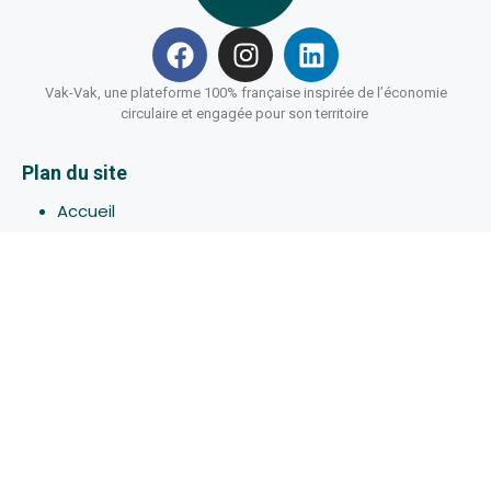
Vak-Vak, une plateforme 100% française inspirée de l’économie
circulaire et engagée pour son territoire
Plan du site
Accueil
Hébergements
Bons-plans
Activites
Devenir Hôte
À propos de Vak-Vak
Connexion
Inscription
Assistance