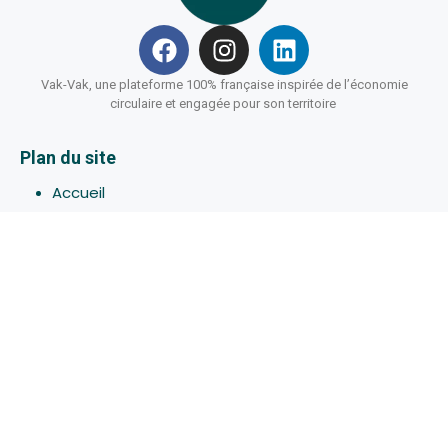
Vak-Vak, une plateforme 100% française inspirée de l’économie
circulaire et engagée pour son territoire
Plan du site
Accueil
Hébergements
Bons-plans
Activites
Devenir Hôte
À propos de Vak-Vak
Connexion
Inscription
Assistance