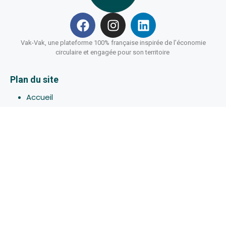
Vak-Vak, une plateforme 100% française inspirée de l’économie
circulaire et engagée pour son territoire
Plan du site
Accueil
Hébergements
Bons-plans
Activites
Devenir Hôte
À propos de Vak-Vak
Connexion
Inscription
Assistance