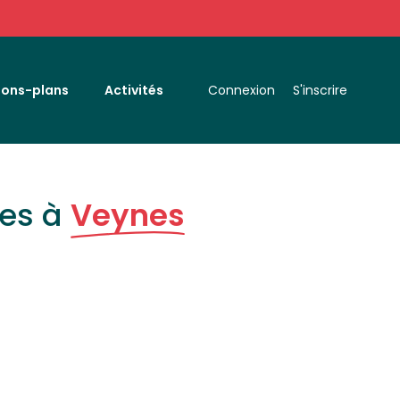
Bons-plans
Activités
Connexion
S'inscrire
ces à
Veynes