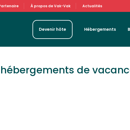
Partenaire
À propos de Vak-Vak
Actualités
Devenir hôte
Hébergements
& hébergements de vacan