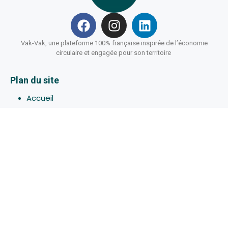
Vak-Vak, une plateforme 100% française inspirée de l’économie
circulaire et engagée pour son territoire
Plan du site
Accueil
Hébergements
Bons-plans
Activites
Devenir Hôte
À propos de Vak-Vak
Connexion
Inscription
Assistance