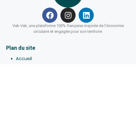
Vak-Vak, une plateforme 100% française inspirée de l’économie
circulaire et engagée pour son territoire
Plan du site
Accueil
Hébergements
Bons-plans
Activites
Devenir Hôte
À propos de Vak-Vak
Connexion
Inscription
Assistance