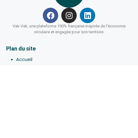
Vak-Vak, une plateforme 100% française inspirée de l’économie
circulaire et engagée pour son territoire
Plan du site
Accueil
Hébergements
Bons-plans
Activites
Devenir Hôte
À propos de Vak-Vak
Connexion
Inscription
Assistance