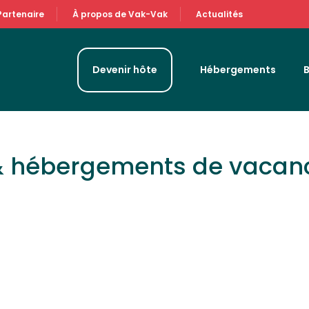
Partenaire
À propos de Vak-Vak
Actualités
Devenir hôte
Hébergements
& hébergements de vacan