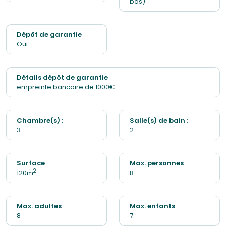
bas)
Jeux pour enfant
Dépôt de garantie
:
Linge de maison
Oui
Cuisine
Détails dépôt de garantie
:
empreinte bancaire de 1000€
Lave-linge
Barbecue
Chambre(s)
:
Salle(s) de bain
:
3
2
Sèche-linge
Surface
:
Max. personnes
:
2
120m
8
Max. adultes
:
Max. enfants
:
8
7