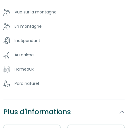
vos valises, prenez une grande inspiration et laissez-vous
transporte,. Vos vacances commencent ici !
Vue sur la montagne
Serviettes
En montagne
Jeux pour enfant
Indépendant
Table à langer
Au calme
Linge de maison
Hameaux
Cuisine
Parc naturel
Torchons
Lave-linge
Plus d'informations
Barbecue
Produits de toilette