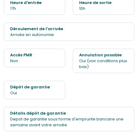
Heure d'entrée
:
Heure de sortie
:
17h
10h
Cafetière
Déroulement de l'arrivée
:
Garage
Arrivée en autonomie
Bouilloire
Accès PMR
:
Annulation possible
:
Non
Parking gratuit
Oui (voir conditions plus
bas)
Grille-pain
Dépôt de garantie
:
Frigo
Oui
Poêle à bois
Détails dépôt de garantie
:
Depot de garantie sous forme d'emprunte bancaire une
Appareil à raclette
semaine avant votre arrivée