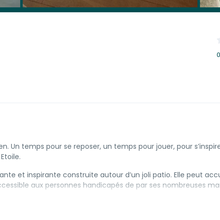
0
ien. Un temps pour se reposer, un temps pour jouer, pour s’inspir
Etoile.
te et inspirante construite autour d’un joli patio. Elle peut accue
cessible aux personnes handicapés de par ses nombreuses ma
ut autour d’un patio aménagé d’un salon de jardin ombragé pour