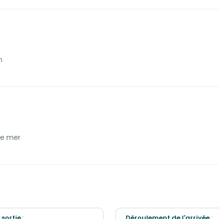
de société
Sèche-linge
ranée où vous pourrez vous installer pour y lire, y écrire, dégust
uelques matelas au sol et votre nuit à La Belle Etoile peut commen
-cheveux
Barre de son
n
de mer
 sortie
:
Déroulement de l'arrivée
: