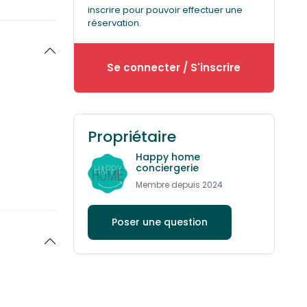
ouverts sur
inscrire pour pouvoir effectuer une
réservation.
avec ces
Se connecter / S'inscrire
le (lit
ement
en bas des
Propriétaire
Happy home
une grande
conciergerie
Membre depuis 2024
rez un
a dynamite).
Poser une question
u grisé… une
le face à la
mme ombre
e grandes