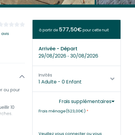
577,50€
à partir de
pour cette nuit
 avis
Arrivée - Départ
29/08/2026
30/08/2026
-
Invités
1 Adulte
-
0 Enfant
er ou pour
Frais supplémentaires
illir 10
Frais ménage(523,00€)
*
rches.
 la détente
Veuillez vous connecter ou vous