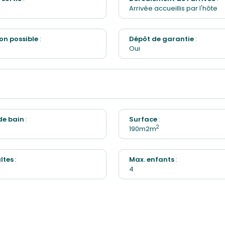
Arrivée accueillis par l'hôte
on possible
:
Dépôt de garantie
:
Oui
 de bain
:
Surface
:
2
190m2m
ltes
:
Max. enfants
:
4