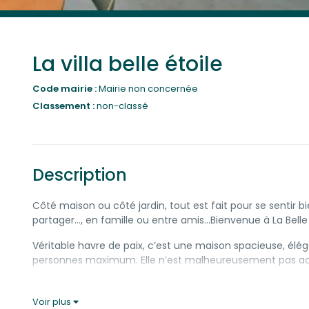
La villa belle étoile
Code mairie :
Mairie non concernée
Classement :
non-classé
Description
Côté maison ou côté jardin, tout est fait pour se sentir b
partager…, en famille ou entre amis…Bienvenue à La Belle 
Véritable havre de paix, c’est une maison spacieuse, élégan
personnes maximum. Elle n’est malheureusement pas ac
Nichée dans un cocon de nature, la maison s’articule to
et d’un babyfoot pour des moments de complicités.
Voir plus