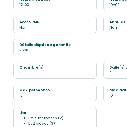
17h00
10h00
Accès PMR
:
Annulati
Non
Non
Détails dépôt de garantie
:
2500
Chambre(s)
:
Salle(s)
4
3
Max. personnes
:
Max. adu
10
10
Lits
:
Lits superposés (2)
Lit 2 places (3)