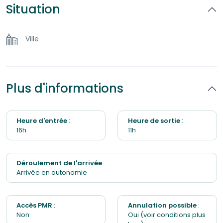
Situation
{EQUIPEMENTS] :
Sèche-linge
– Frigo
– Four
Ville
Frigo
– Micro-onde
– Grille pain
Cafetière
– Bouilloire
– Plaques de cuisson
Plus d'informations
– Machine à café Nespresso
Sèche-cheveux
– Café
– Plancha
Bouilloire
– Bouilloire
Heure d'entrée
:
Heure de sortie
:
16h
11h
– Torchons
Produits de toilette
– Machine à laver
– Lave vaisselle
– Produits de toilette
Déroulement de l'arrivée
:
Grille-pain
– Vidéo à la demande
Arrivée en autonomie
– Barre de son
– Linge de maison
– Télévision connectée
Accès PMR
:
Annulation possible
:
– Baignoire
Non
Oui (voir conditions plus