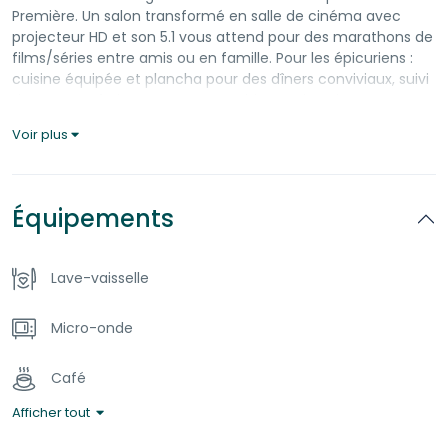
Première. Un salon transformé en salle de cinéma avec
projecteur HD et son 5.1 vous attend pour des marathons de
films/séries entre amis ou en famille. Pour les épicuriens :
cuisine équipée et plancha pour des dîners conviviaux, suivi
de popcorn frais avec notre machine authentique.
Exclusif : réductions chez notre boucher partenaire. Plus
Voir plus
qu’un séjour, une aventure unique à 10 min du centre de
Strasbourg.
Le logement peut accueillir 6 personnes et il est composé
Équipements
de :
* 1 chambre avec lit en 160 x 200
Lave-vaisselle
* 1 chambre avec 2 lits 90×200
* 1 kitchenette ouverte sur le séjour
* 1 salle de bain avec baignoire , une douche et une double
Micro-onde
vasque
Café
^^^^^^^^^^^^^^^^^^^^^^^^^^^^^^^^^^^^^^^^^^^^^^^^
Afficher tout
{LES POINTS FORTS} :
Four