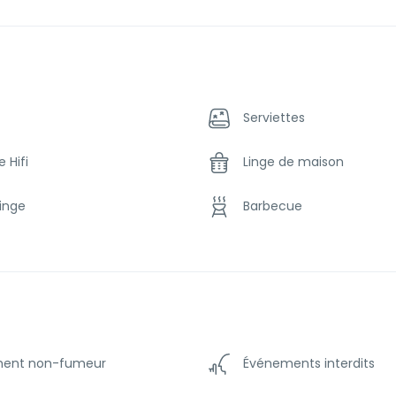
 agréable pour la peau) elle fait 12X4m. Vous apprécierez les tran
 est trés pratique car il est doté d’une douche et d’un wc.
 pour des nuits paisibles et reposantes. Une suite parentale ave
qu’une chambre avec quatre lits simples maçonnés ravira les plu
Serviettes
ace de vie idyllique, offrant praticité et confort pour tous les o
 Hifi
Linge de maison
 à admirer le coucher de soleil sur la mer, créant des souvenir
rner dans cette bastide d’exception, où le charme provençal ren
linge
Barbecue
ière
Sèche-cheveux
ire
Produits de toilette
ha
Grille-pain
ent non-fumeur
Événements interdits
vidéo
Torchons