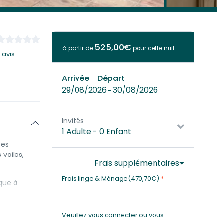
525,00€
à partir de
pour cette nuit
 avis
Arrivée - Départ
29/08/2026
30/08/2026
-
Invités
1 Adulte
-
0 Enfant
ces
 voiles,
Frais supplémentaires
Frais linge & Ménage(470,70€)
*
ique à
Veuillez vous connecter ou vous