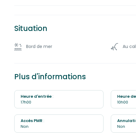
Lave-vaisselle
Espace
Micro-onde
Mobili
Situation
Frigo
Café
Bord de mer
Au ca
Jeux pour enfant
Piscin
Plus d'informations
Heure d'entrée
:
Heure de
17h00
10h00
Accès PMR
:
Annulati
Non
Non