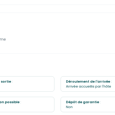
 de travail dédié
Télévision
er de jardin
Jeux de société
Balcon
lme
e extérieure
Four
 sortie
:
Déroulement de l'arrivée
:
Arrivée accueillis par l'hôte
on possible
:
Dépôt de garantie
:
Non