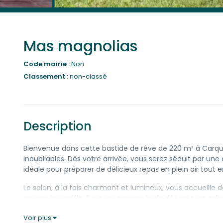
Mas magnolias
Code mairie :
Non
Classement :
non-classé
Description
Bienvenue dans cette bastide de rêve de 220 m² à Carque
inoubliables. Dès votre arrivée, vous serez séduit par un
idéale pour préparer de délicieux repas en plein air tout en
Le salon, à la fois charmant et lumineux, vous accueille
couper le souffle. Pour vos moments de détente, un salon
L’espace extèrieur est entièrement clos et arboré, deux g
Voir plus