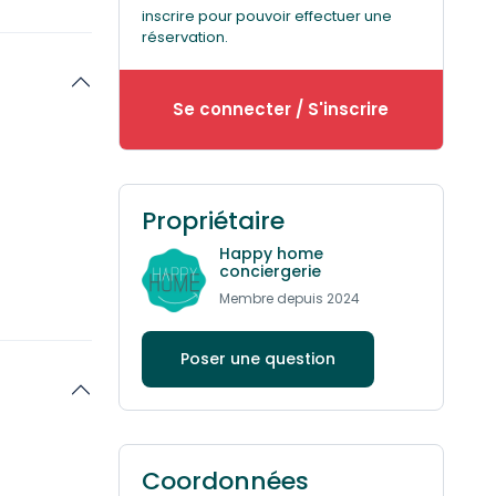
inscrire pour pouvoir effectuer une
sats tout
réservation.
c salle
Se connecter / S'inscrire
s jeunes ou
ccupants.
Propriétaire
s magiques à
contre le
Happy home
conciergerie
Membre depuis 2024
Poser une question
Coordonnées