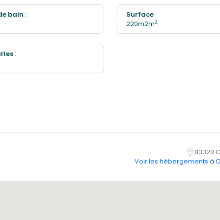
 de bain
:
Surface
:
2
220m2m
ltes
:
83320 C
Voir les hébergements à 