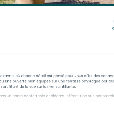
0
iranne, où chaque détail est pensé pour vous offrir des vacan
e cuisine ouverte bien équipée sur une terrasse ombragée par des
 profitant de la vue sur la mer scintillante.
 dans un cadre confortable et élégant, offrant une vue panoram
 télé est à votre disposition pour des soirées cocooning.
randes pelouses idéal pour les enfants.