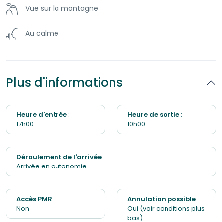
Vue sur la montagne
Terrasse
Au calme
Cafetière
Jardin
Plus d'informations
Heure d'entrée
:
Heure de sortie
:
17h00
10h00
Déroulement de l'arrivée
:
Arrivée en autonomie
Accès PMR
:
Annulation possible
:
Non
Oui (voir conditions plus
bas)