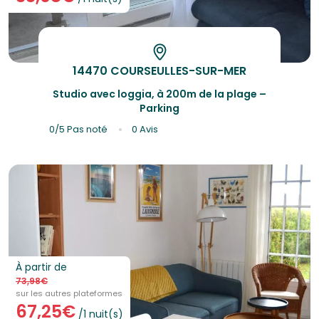
14470 COURSEULLES-SUR-MER
Studio avec loggia, à 200m de la plage –
Parking
0/5
Pas noté
0 Avis
À partir de
73,98€
sur les autres plateformes
67,25€
/1 nuit(s)