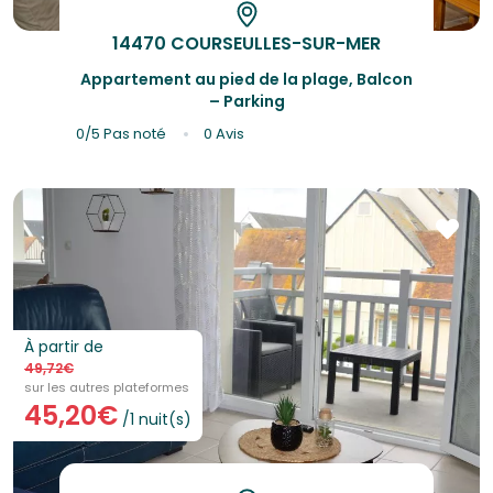
14470 COURSEULLES-SUR-MER
Appartement au pied de la plage, Balcon
– Parking
0/5
Pas noté
0 Avis
À partir de
49,72€
sur les autres plateformes
45,20€
/1 nuit(s)