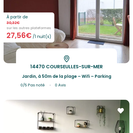
À partir de
30,32€
sur les autres plateformes
27,56€
/1 nuit(s)
14470 COURSEULLES-SUR-MER
Jardin, à 50m de la plage – Wifi – Parking
0/5
Pas noté
0 Avis