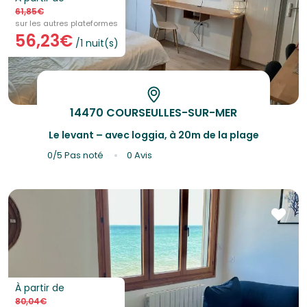
61,85€
sur les autres plateformes
56,23€
/1 nuit(s)
14470 COURSEULLES-SUR-MER
Le levant – avec loggia, à 20m de la plage
0/5
Pas noté
0 Avis
À partir de
80,04€