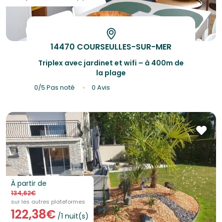
14470 COURSEULLES-SUR-MER
Triplex avec jardinet et wifi – à 400m de
la plage
0/5
Pas noté
0 Avis
À partir de
134,62€
sur les autres plateformes
122,38€
/1 nuit(s)