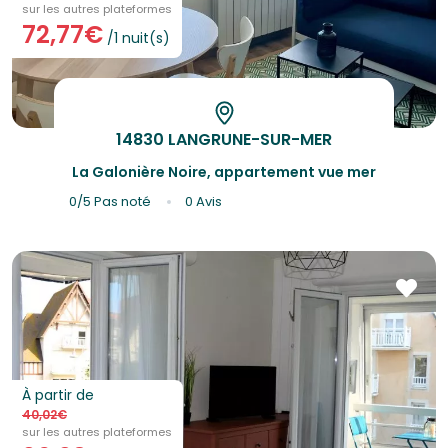
sur les autres plateformes
72,77€
/1 nuit(s)
14830 LANGRUNE-SUR-MER
La Galonière Noire, appartement vue mer
0/5
Pas noté
0 Avis
À partir de
40,02€
sur les autres plateformes