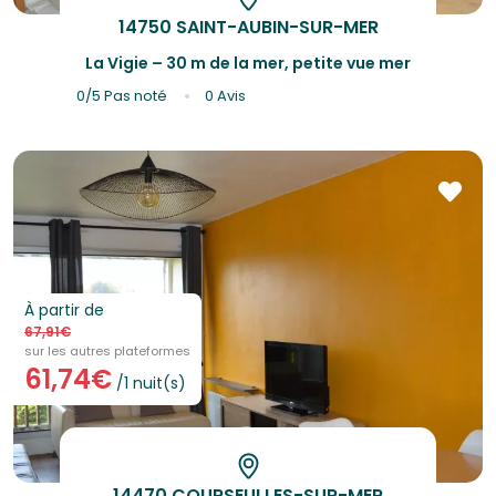
14750 SAINT-AUBIN-SUR-MER
La Vigie – 30 m de la mer, petite vue mer
0/5
Pas noté
0 Avis
À partir de
67,91€
sur les autres plateformes
61,74€
/1 nuit(s)
14470 COURSEULLES-SUR-MER