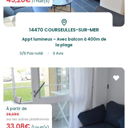
/1 nuit(s)
14470 COURSEULLES-SUR-MER
Appt lumineux – Avec balcon à 400m de
la plage
0/5
Pas noté
0 Avis
À partir de
36,38€
sur les autres plateformes
33,08€
/1 nuit(s)