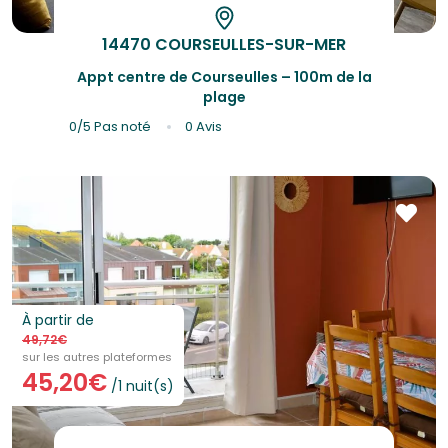
14470 COURSEULLES-SUR-MER
Appt centre de Courseulles – 100m de la
plage
0/5
Pas noté
0 Avis
À partir de
49,72€
sur les autres plateformes
45,20€
/1 nuit(s)