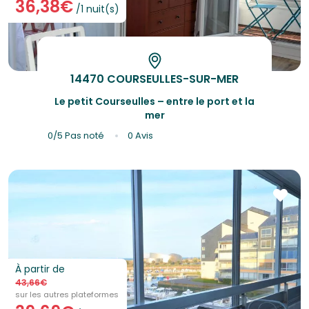
36,38€
/1 nuit(s)
14470 COURSEULLES-SUR-MER
Le petit Courseulles – entre le port et la
mer
0/5
Pas noté
0 Avis
À partir de
43,66€
sur les autres plateformes