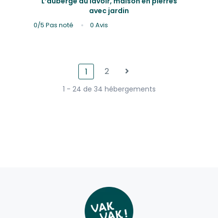
L’auberge du lavoir, maison en pierres
avec jardin
0/5
Pas noté
0 Avis
2
1
1 - 24 de 34 hébergements