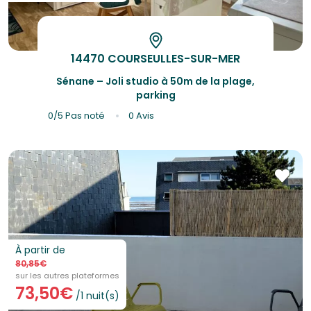
14470 COURSEULLES-SUR-MER
Sénane – Joli studio à 50m de la plage,
parking
0/5
Pas noté
0 Avis
À partir de
80,85€
sur les autres plateformes
73,50€
/1 nuit(s)