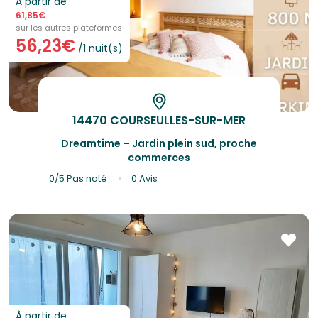
À partir de
61,85€
sur les autres plateformes
56,23€
/1 nuit(s)
14470 COURSEULLES-SUR-MER
Dreamtime – Jardin plein sud, proche
commerces
0/5
Pas noté
0 Avis
À partir de