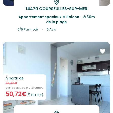
14470 COURSEULLES-SUR-MER
Appartement spacieux ☀ Balcon – à 50m
de la plage
0/5
Pas noté
0 Avis
À partir de
55,79€
sur les autres plateformes
50,72€
/1 nuit(s)