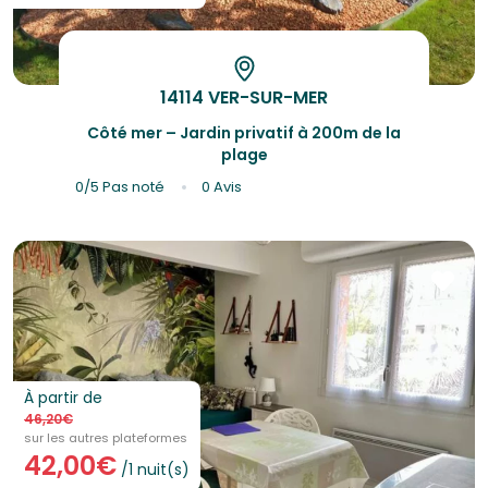
14114 VER-SUR-MER
Côté mer – Jardin privatif à 200m de la
plage
0/5
Pas noté
0 Avis
À partir de
46,20€
sur les autres plateformes
42,00€
/1 nuit(s)