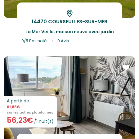
14470 COURSEULLES-SUR-MER
La Mer Veille, maison neuve avec jardin
0/5
Pas noté
0 Avis
À partir de
61,85€
sur les autres plateformes
56,23€
/1 nuit(s)