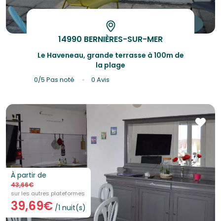
14990 BERNIÈRES-SUR-MER
Le Haveneau, grande terrasse à 100m de
la plage
0/5
Pas noté
0 Avis
À partir de
43,66€
sur les autres plateformes
39,69€
/1 nuit(s)