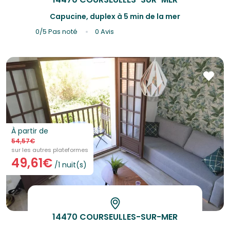
Capucine, duplex à 5 min de la mer
0/5
Pas noté
0 Avis
À partir de
54,57€
sur les autres plateformes
49,61€
/1 nuit(s)
14470 COURSEULLES-SUR-MER