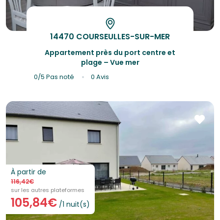
14470 COURSEULLES-SUR-MER
Appartement près du port centre et
plage – Vue mer
0/5
Pas noté
0 Avis
À partir de
116,42€
sur les autres plateformes
105,84€
/1 nuit(s)