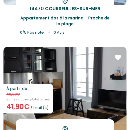
14470 COURSEULLES-SUR-MER
Appartement dos à la marina – Proche de
la plage
0/5
Pas noté
0 Avis
À partir de
46,08€
sur les autres plateformes
41,90€
/1 nuit(s)