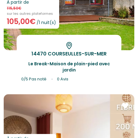
À partir de
115,50€
sur les autres plateformes
105,00€
/1 nuit(s)
14470 COURSEULLES-SUR-MER
Le Break-Maison de plain-pied avec
jardin
0/5
Pas noté
0 Avis