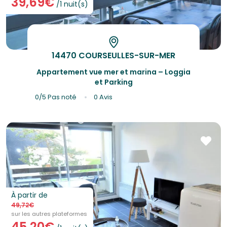
39,69€
/1 nuit(s)
14470 COURSEULLES-SUR-MER
Appartement vue mer et marina – Loggia
et Parking
0/5
Pas noté
0 Avis
À partir de
49,72€
sur les autres plateformes
45,20€