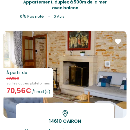
Appartement, duplex à 500m de la mer
avec balcon
0/5
Pas noté
0 Avis
À partir de
77,62€
sur les autres plateformes
70,56€
/1 nuit(s)
14610 CAIRON