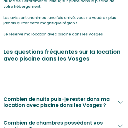
au lac de Gérardmer ou mieux, sur place dans la piscine de
votre hébergement.
Les avis sont unanimes : une fois arrivé, vous ne voudrez plus
jamais quitter cette magnifique région !
Je réserve ma location avec piscine dans les Vosges
Les questions fréquentes sur la location
avec piscine dans les Vosges
Combien de nuits puis-je rester dans ma
location avec piscine dans les Vosges ?
Pour vos vacances, relaxez-vous et restez une nuit ? Deux nuits ?
Trois nuits ? Restez le
Combien de chambres possèdent vos
nombre de nuits que vous souhaitez !